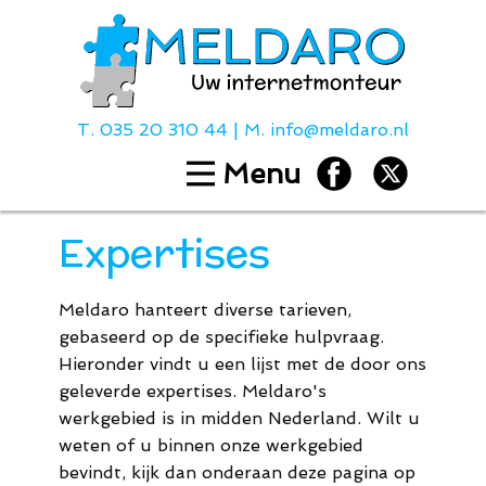
T.
035 20 310 44
| M.
info@meldaro.nl
Menu
Home
Diensten
Expertises
Hulp bij
Over ons
Meldaro hanteert diverse tarieven,
Contact
gebaseerd op de specifieke hulpvraag.
Hieronder vindt u een lijst met de door ons
Tarieven
geleverde expertises. Meldaro's
werkgebied is in midden Nederland. Wilt u
weten of u binnen onze werkgebied
T.
035 20 310
bevindt, kijk dan onderaan deze pagina op