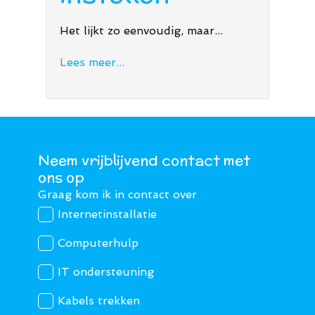
Het lijkt zo eenvoudig, maar...
Lees meer...
Neem vrijblijvend contact met
ons op
Graag kom ik in contact over
Internetinstallatie
Computerhulp
IT ondersteuning
Kabels trekken