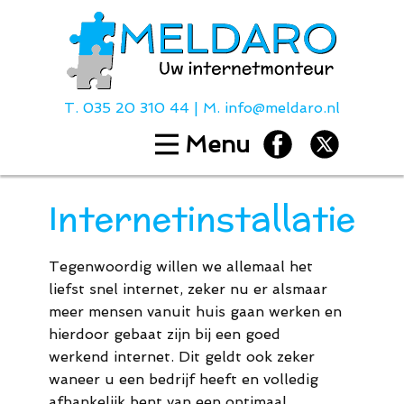
T.
035 20 310 44
| M.
info@meldaro.nl
Menu
Home
Diensten
Internetinstallatie
Hulp bij
Over ons
Tegenwoordig willen we allemaal het
Contact
liefst snel internet, zeker nu er alsmaar
Tarieven
meer mensen vanuit huis gaan werken en
hierdoor gebaat zijn bij een goed
werkend internet. Dit geldt ook zeker
T.
035 20 310
waneer u een bedrijf heeft en volledig
afhankelijk bent van een optimaal