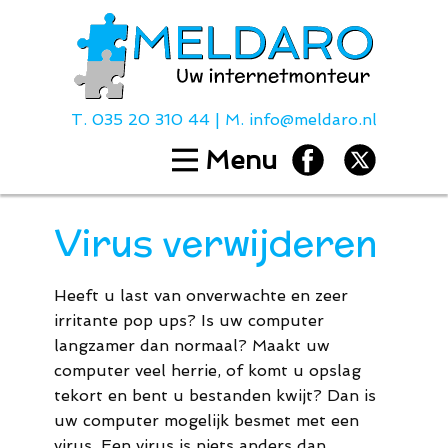
T.
035 20 310 44
| M.
info@meldaro.nl
Menu
Home
Diensten
Virus verwijderen
Hulp bij
Over ons
Heeft u last van onverwachte en zeer
Contact
irritante pop ups? Is uw computer
Tarieven
langzamer dan normaal? Maakt uw
computer veel herrie, of komt u opslag
tekort en bent u bestanden kwijt? Dan is
T.
035 20 310
uw computer mogelijk besmet met een
virus. Een virus is niets anders dan