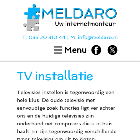
T.
035 20 310 44
| M.
info@meldaro.nl
Menu
Home
Diensten
TV installatie
Hulp bij
Over ons
Televisies instellen is tegenwoordig een
Contact
hele klus. De oude televisie met
Tarieven
eenvoudige zoek functies ligt ver achter
ons en de huidige televisies zijn
onderhand net computers die u in huis
T.
035 20 310
haalt. Er zijn tegenwoordig verschillende
types televisies om uit te kiezen: