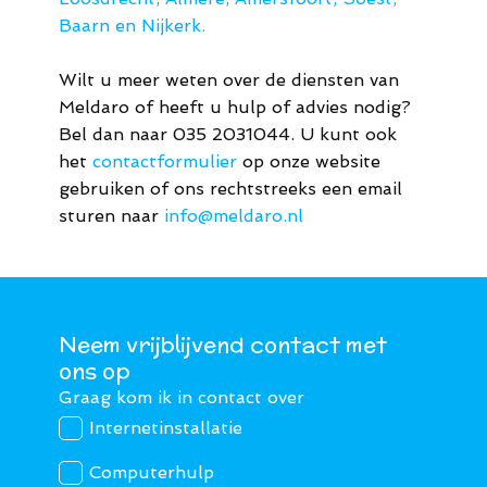
Baarn en Nijkerk.
Wilt u meer weten over de diensten van
Meldaro of heeft u hulp of advies nodig?
Bel dan naar 035 2031044. U kunt ook
het
contactformulier
op onze website
gebruiken of ons rechtstreeks een email
sturen naar
info@meldaro.nl
Neem vrijblijvend contact met
ons op
Graag kom ik in contact over
Internetinstallatie
Computerhulp