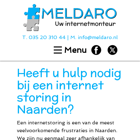
T.
035 20 310 44
| M.
info@meldaro.nl
Menu
Home
Diensten
Heeft u hulp nodig
Hulp bij
bij een internet
Over ons
storing in
Contact
Naarden?
Tarieven
Een internetstoring is een van de meest
T.
035 20 310
veelvoorkomende frustraties in Naarden.
We zijn nu eenmaal zeer afhankelijk van