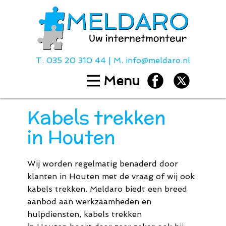
T.
035 20 310 44
| M.
info@meldaro.nl
Menu
Home
Diensten
Kabels trekken
Hulp bij
in Houten
Over ons
Contact
Wij worden regelmatig benaderd door
Tarieven
klanten in Houten met de vraag of wij ook
kabels trekken. Meldaro biedt een breed
aanbod aan werkzaamheden en
T.
035 20 310
hulpdiensten, kabels trekken