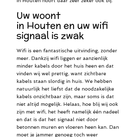
in Houten hoort daar zeer zeker ook bij.
44
Uw woont
M.
in Houten en uw wifi
info@meldaro.nl
signaal is zwak
Wifi is een fantastische uitvinding, zonder
meer. Dankzij wifi liggen er aanzienlijk
minder kabels door het huis heen en dat
vinden wij wel prettig, want zichtbare
kabels staan slordig in huis. We hebben
natuurlijk het liefst dat de noodzakelijke
kabels onzichtbaar zijn, maar soms is dat
niet altijd mogelijk. Helaas, hoe blij wij ook
zijn met wifi, het heeft namelijk één nadeel
en dat is dat het signaal niet door
betonnen muren en vloeren heen kan. Dan
moet je jammer genoeg toch weer