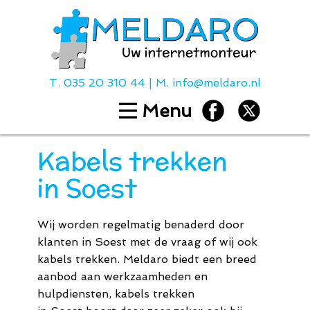
T.
035 20 310 44
| M.
info@meldaro.nl
Menu
Home
Diensten
Kabels trekken
Hulp bij
in Soest
Over ons
Contact
Wij worden regelmatig benaderd door
Tarieven
klanten in Soest met de vraag of wij ook
kabels trekken. Meldaro biedt een breed
aanbod aan werkzaamheden en
T.
035 20 310
hulpdiensten, kabels trekken