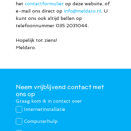
het
contactformulier
op deze website, of
e-mail ons direct op
info@meldaro.nl
. U
kunt ons ook altijd bellen op
telefoonnummer 035 2031044.
Hopelijk tot ziens!
Meldaro.
Neem vrijblijvend contact met
ons op
Graag kom ik in contact over
Internetinstallatie
Computerhulp