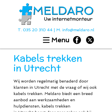
T.
035 20 310 44
| M.
info@meldaro.nl
Menu
Home
Diensten
Kabels trekken
Hulp bij
in Utrecht
Over ons
Contact
Wij worden regelmatig benaderd door
Tarieven
klanten in Utrecht met de vraag of wij ook
kabels trekken. Meldaro biedt een breed
aanbod aan werkzaamheden en
T.
035 20 310
hulpdiensten, kabels trekken