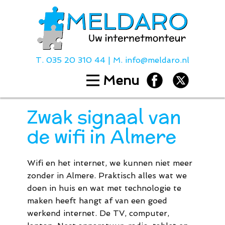
T.
035 20 310 44
| M.
info@meldaro.nl
Menu
Home
Diensten
Zwak signaal van
Hulp bij
de wifi in Almere
Over ons
Contact
Wifi en het internet, we kunnen niet meer
Tarieven
zonder in Almere. Praktisch alles wat we
doen in huis en wat met technologie te
maken heeft hangt af van een goed
T.
035 20 310
werkend internet. De TV, computer,