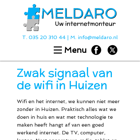
T.
035 20 310 44
| M.
info@meldaro.nl
Menu
Home
Diensten
Zwak signaal van
Hulp bij
de wifi in Huizen
Over ons
Contact
Wifi en het internet, we kunnen niet meer
Tarieven
zonder in Huizen. Praktisch alles wat we
doen in huis en wat met technologie te
maken heeft hangt af van een goed
T.
035 20 310
werkend internet. De TV, computer,